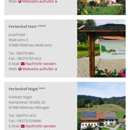
Web:
Webseite aufrufen
Ferienhof Hatt ****
Josef Hatt
Waltrams 5
87480 Weitnau-Waltrams
Tel.: 08375/484
Fax.: 08375/921422
E-Mail:
Nachricht senden
Web:
Webseite aufrufen
Ferienhof Nigst ***
Herbert Nigst
Kemptener Straße 20
87480 Weitnau-Wengen
Tel.: 08375/1410
Fax.: 08375/929686
E-Mail:
Nachricht senden