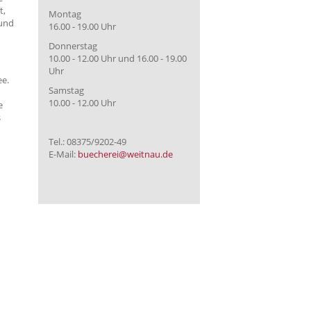
t,
Montag
 und
16.00 - 19.00 Uhr
Donnerstag
10.00 - 12.00 Uhr und 16.00 - 19.00
Uhr
ee.
Samstag
10.00 - 12.00 Uhr
e
s
Tel.: 08375/9202-49
E-Mail:
buecherei@weitnau.de