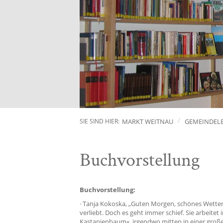
MARKT WEITNAU
GEMEINDEL
SIE SIND HIER:
Buchvorstellung
Buchvorstellung:
· Tanja Kokoska, „Guten Morgen, schönes Wetter h
verliebt. Doch es geht immer schief. Sie arbeit
Kastanienbaum«, irgendwo mitten in einer großen