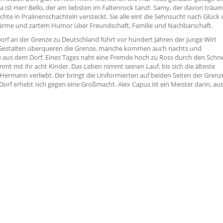
ist Herr Bello, der am liebsten im Faltenrock tanzt. Samy, der davon träum
ichte in Pralinenschachteln versteckt. Sie alle eint die Sehnsucht nach Glück
Wärme und zartem Humor über Freundschaft, Familie und Nachbarschaft.
Dorf an der Grenze zu Deutschland führt vor hundert Jahren der junge Wirt
e Gestalten überqueren die Grenze, manche kommen auch nachts und
e aus dem Dorf. Eines Tages naht eine Fremde hoch zu Ross durch den Schn
mmt mit ihr acht Kinder. Das Leben nimmt seinen Lauf, bis sich die älteste
ermann verliebt. Der bringt die Uniformierten auf beiden Seiten der Grenz
rf erhebt sich gegen eine Großmacht. Alex Capus ist ein Meister darin, au