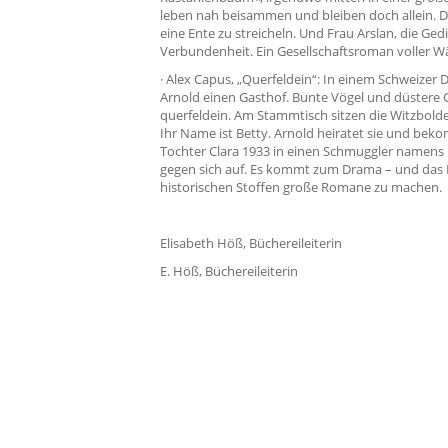
leben nah beisammen und bleiben doch allein. Da 
eine Ente zu streicheln. Und Frau Arslan, die Ged
Verbundenheit. Ein Gesellschaftsroman voller 
· Alex Capus, „Querfeldein“: In einem Schweizer 
Arnold einen Gasthof. Bunte Vögel und düster
querfeldein. Am Stammtisch sitzen die Witzbold
Ihr Name ist Betty. Arnold heiratet sie und beko
Tochter Clara 1933 in einen Schmuggler namens H
gegen sich auf. Es kommt zum Drama – und das Do
historischen Stoffen große Romane zu machen.
Elisabeth Höß, Büchereileiterin
E. Höß, Büchereileiterin