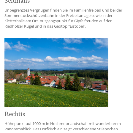
Seltmans
Unbegrenztes Vergnügen finden Sie im Familienfreibad und bei der
Sommerstockschützenbahn in der Freizeitanlage sowie in der
Kletterhalle am Ort. Ausgangspunkt für Gipfelfreuden auf der
Riedholzer Kugel und in das Geotop "Eistobel".
Rechtis
Höhepunkt auf 1000 m in Hochmoorlandschaft mit wunderbarem
Panoramablick. Das Dorfkirchlein zeigt verschiedene Stilepochen.