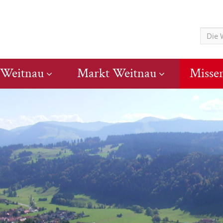
 Weitnau
Markt Weitnau
Misse