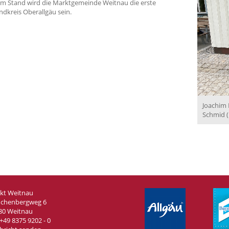
lem Stand wird die Marktgemeinde Weitnau die erste
kreis Oberallgäu sein.
Joachim 
Schmid (
kt Weitnau
chenbergweg 6
80 Weitnau
+49 8375 9202 - 0