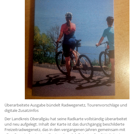
Überarbeitete Ausgabe bündelt Radwegenetz, Tourenvorschläge und
digitale Zusatzinfos
Der Landkreis Oberallgäu hat seine Radkarte vollständig überarbeitet
und neu aufgelegt. Inhalt der Karte ist das durchgängig beschilderte
Freizeitradwegenetz, das in den vergangenen Jahren gemeinsam mit