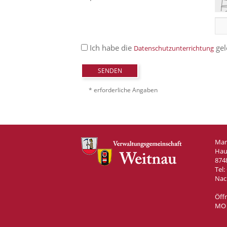
Ich habe die
gel
Datenschutzunterrichtung
SENDEN
* erforderliche Angaben
Mar
Hau
874
Tel:
Nac
Öff
MO –