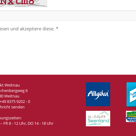
esen und akzeptiere diese. *
kt Weitnau
chenbergweg 6
80 Weitnau
+49 8375 9202 - 0
hricht senden
nungszeiten:
 FR 8 - 12 Uhr, DO 14 - 18 Uhr