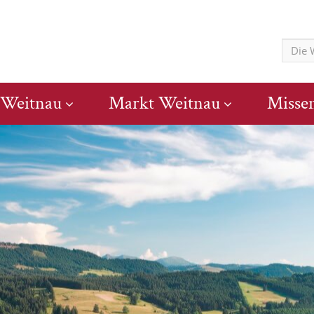
 Weitnau
Markt Weitnau
Misse