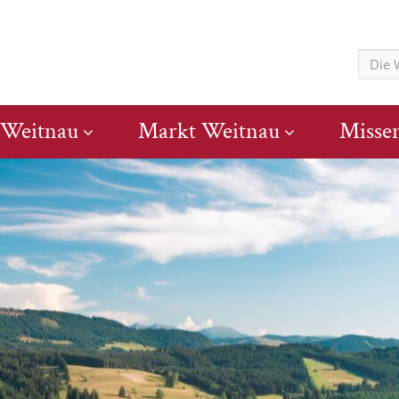
 Weitnau
Markt Weitnau
Misse