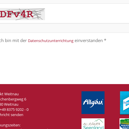
ch bin mit der
einverstanden *
Datenschutzunterrichtung
kt Weitnau
chenbergweg 6
80 Weitnau
+49 8375 9202 - 0
hricht senden
nungszeiten: