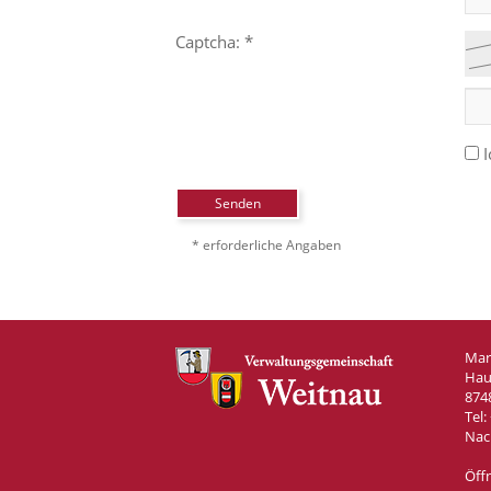
Captcha: *
I
Senden
* erforderliche Angaben
Mar
Hau
874
Tel:
Nac
Öff