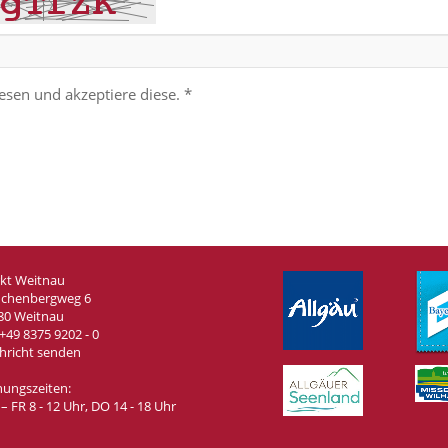
esen und akzeptiere diese. *
kt Weitnau
chenbergweg 6
80 Weitnau
+49 8375 9202 - 0
hricht senden
nungszeiten:
 FR 8 - 12 Uhr, DO 14 - 18 Uhr