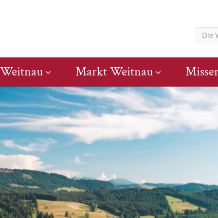
 Weitnau
Markt Weitnau
Misse