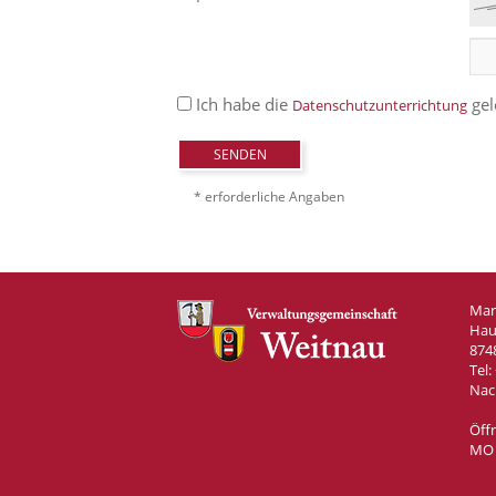
Ich habe die
gel
Datenschutzunterrichtung
SENDEN
* erforderliche Angaben
Mar
Hau
874
Tel:
Nac
Öff
MO –